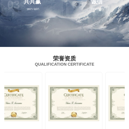
共共赢
诚信
03
04
win-win
sincerity
荣誉资质
QUALIFICATION CERTIFICATE