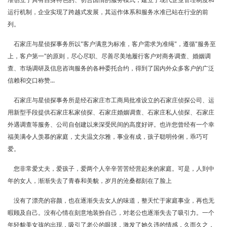
运行机制，企业实现了跨越式发展，其运作体系和服务水准已站在行业的前
列。
石家庄与星侦探事务所以"客户满意为标准，客户需求为准绳"，遵循"服务至
上，客户第一"的原则，尽心尽职、尽善尽美地履行客户对商务调查、婚姻调
查、市场调研及信息咨询服务的各种委托合约，得到了国内外众多客户的广泛
信赖和交口称赞...
石家庄与星侦探事务所是经石家庄市工商局批准设立的石家庄侦探公司、运
用新型手段提供石家庄私家侦探、石家庄婚姻调查、石家庄私人侦探、石家庄
外遇调查等服务、公司自创建以来深受民间的高度好评。也许您曾经有一个幸
福美满令人羡慕的家庭，丈夫温文尔雅，事业有成，孩子聪明伶俐，乖巧可
爱。
您非常爱丈夫，爱孩子，爱两个人辛辛苦苦经营起来的家庭。可是，人到中
年的女人，渐渐失去了青春和美貌，岁月的沧桑都刻在了脸上
没有了漂亮的容颜，也在逐渐失去女人的味道，整天忙于家庭事业，再也无
暇顾及自己。没有心情在刻意地装扮自己，对老公也逐渐失去了吸引力。一个
年轻貌美女孩的出现，吸引了老公的眼球，激发了她久违的情感，久而久之，