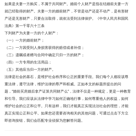
如果是夫妻一方购买，不属于共同财产。婚前个人财产是指在结婚前夫妻一方
就已经取得的财产。夫妻一方的婚前财产，不管是动产还是不动产，是有形财
产还是无形财产，只要合法取得，就依法受到法律保护。《中华人民共和国民
法典》第一千零六十三条
下列财产为夫妻一方的个人财产：
（一）一方的婚前财产；
（二）一方因受到人身损害获得的赔偿或者补偿；
（三）遗嘱或者赠与合同中确定只归一方的财产；
（四）一方专用的生活用品；
（五）其他应当归一方的财产。
法律是社会的基石，是维护社会秩序和公正的重要手段。我们每个人都应该尊
重法律，遵守法律，维护法律的尊严和权威。正如本文的标题所提出的问
题，“婚前买房婚后拿产证算共同财产么”，法律不仅是一种规定，更是一种教育
和引导。我们应该从法律中学习如何正确地行事，如何尊重他人的权益，如何
维护社会的公正和公平。只有这样，我们才能真正实现法治社会的理想，才能
真正实现公正和公平。如果您还需要咨询相关的其他问题，可通过点击下方立
即咨询按钮，我们会匹配专业侦探为您解答问题。